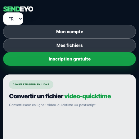
SEND
EYO
Mon compte
Mes fichiers
Inscription gratuite
CONVERTISSEUR EN LIGNE
Convertir un fichier
video-quicktime
Convertisseur en ligne : video-quicktime ⇔ postscript