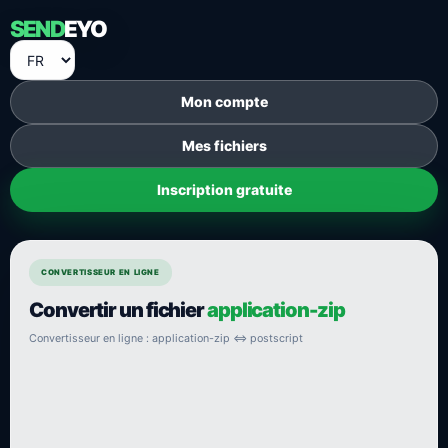
SEND
EYO
Mon compte
Mes fichiers
Inscription gratuite
CONVERTISSEUR EN LIGNE
Convertir un fichier
application-zip
Convertisseur en ligne : application-zip ⇔ postscript