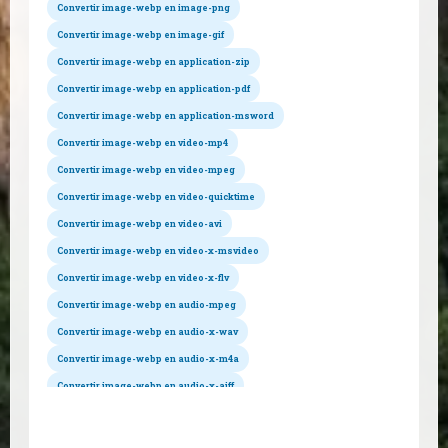
Convertir image-webp en image-png
Convertir image-webp en image-gif
Convertir image-webp en application-zip
Convertir image-webp en application-pdf
Convertir image-webp en application-msword
Convertir image-webp en video-mp4
Convertir image-webp en video-mpeg
Convertir image-webp en video-quicktime
Convertir image-webp en video-avi
Convertir image-webp en video-x-msvideo
Convertir image-webp en video-x-flv
Convertir image-webp en audio-mpeg
Convertir image-webp en audio-x-wav
Convertir image-webp en audio-x-m4a
Convertir image-webp en audio-x-aiff
Tous les formats hébergés
Convertir image-webp en text-csv
Convertir image-webp en text-plain
Convertir image-webp en jpeg