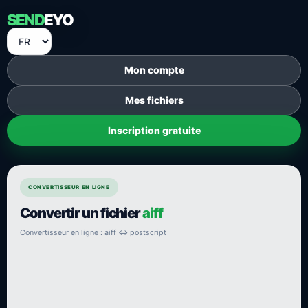
SEND
EYO
Mon compte
Mes fichiers
Inscription gratuite
CONVERTISSEUR EN LIGNE
Convertir un fichier
aiff
Convertisseur en ligne : aiff ⇔ postscript