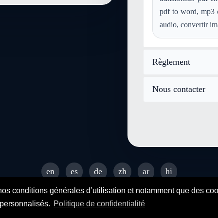
pdf to word, mp3 c
audio, convertir im
Règlement
Nous contacter
en
es
de
zh
ar
hi
© 2026 SENDEYO - All rights reserved
nos conditions générales d’utilisation et notamment que des cooki
s personnalisés.
Politique de confidentialité