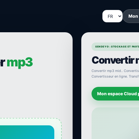
Mon
SENDEYO : STOCKAGE ET PARTA
Convertir 
er
mp3
Convertir mp3 mid.. Convertiss
Convertisseur en ligne. Transf
Mon espace Cloud 