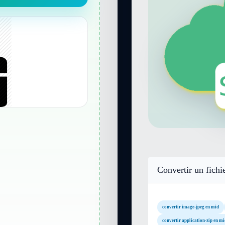
Convertir un fichi
convertir image-jpeg en mid
convertir application-zip en mi