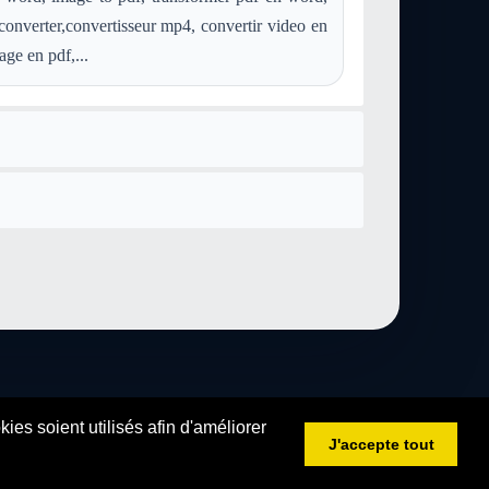
onverter,convertisseur mp4, convertir video en
age en pdf,...
es soient utilisés afin d'améliorer
J'accepte tout