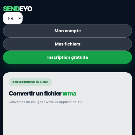
SEND
EYO
Mon compte
Mes fichiers
Inscription gratuite
CONVERTISSEUR EN LIGNE
Convertir un fichier
wma
Convertisseur en ligne : wma ⇔ application-zip