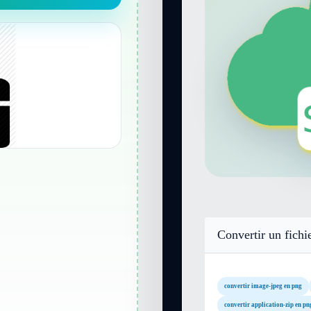
Convertir un fichi
convertir image-jpeg en png
convertir application-zip en pn