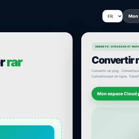
Mon
SENDEYO : STOCKAGE ET PARTA
Convertir r
er
rar
Convertir rar png.. Convertisse
Convertisseur en ligne. Transfo
Mon espace Cloud 