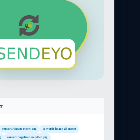
er
convertir image-png en png
convertir image-gif en png
g
convertir application-pdf en png