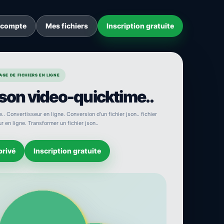
 compte
Mes fichiers
Inscription gratuite
GE DE FICHIERS EN LIGNE
json video-quicktime..
. Convertisseur en ligne. Conversion d'un fichier json.. fichier
 en ligne. Transformer un fichier json..
privé
Inscription gratuite