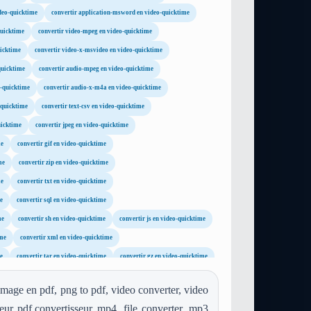
ideo-quicktime
convertir application-msword en video-quicktime
quicktime
convertir video-mpeg en video-quicktime
uicktime
convertir video-x-msvideo en video-quicktime
quicktime
convertir audio-mpeg en video-quicktime
o-quicktime
convertir audio-x-m4a en video-quicktime
-quicktime
convertir text-csv en video-quicktime
uicktime
convertir jpeg en video-quicktime
me
convertir gif en video-quicktime
me
convertir zip en video-quicktime
me
convertir txt en video-quicktime
e
convertir sql en video-quicktime
me
convertir sh en video-quicktime
convertir js en video-quicktime
ime
convertir xml en video-quicktime
e
convertir tar en video-quicktime
convertir gz en video-quicktime
me
convertir mp4 en video-quicktime
image en pdf, png to pdf, video converter, video
me
convertir flv en video-quicktime
eur pdf,convertisseur mp4, file converter, mp3