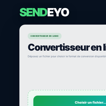
SEND
EYO
CONVERTISSEUR EN LIGNE
Convertisseur en 
Déposez un fichier pour choisir le format de conversion disponibl
Choisir un fichier...