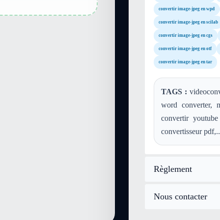
convertir image-jpeg en wpd
convertir image-jpeg en scilab
convertir image-jpeg en cgs
convertir image-jpeg en otf
convertir image-jpeg en tar
TAGS :
videoconve
word converter, 
convertir youtube
convertisseur pdf,..
Règlement
Nous contacter