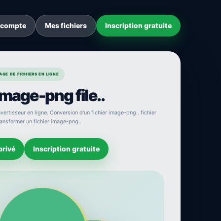
 compte
Mes fichiers
Inscription gratuite
GE DE FICHIERS EN LIGNE
image-png file..
vertisseur en ligne. Conversion d'un fichier image-png.. fichier
Transformer un fichier image-png..
privé
Inscription gratuite