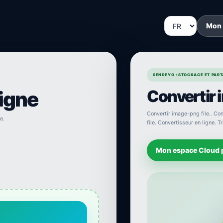
Mon
SENDEYO : STOCKAGE ET PARTA
Convertir 
ligne
Convertir image-png file.. Con
e.
file. Convertisseur en ligne. 
Mon espace Cloud 