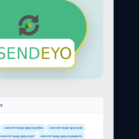
er
convertir image-jpeg en python
convertir image-jpeg en gb
convertir image-jpeg en nrt
convertir image-jpeg en gnumeric