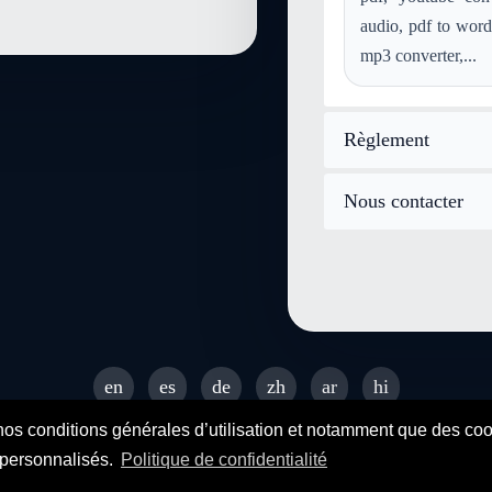
convertir aac en text-csv
co
audio, pdf to word
convertir ps en text-csv
con
mp3 converter,...
Règlement
Nous contacter
en
es
de
zh
ar
hi
© 2026 SENDEYO - All rights reserved
nos conditions générales d’utilisation et notamment que des cooki
s personnalisés.
Politique de confidentialité