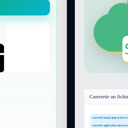
Convertir un fichi
convertir image-jpeg en text-cs
convertir application-zip en tex