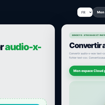
Mon
SENDEYO : STOCKAGE ET PARTA
Convertir 
er
audio-x-
Convertir audio-x-wav text-cs
fichier text-csv. Convertisseu
Mon espace Cloud 