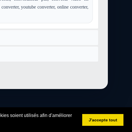
nvertir aiff en text-csv
convertir postscript en text-csv
 converter, youtube converter, online converter,
vertir webp en text-csv
convertir image-webp en text-csv
es soient utilisés afin d'améliorer
J'accepte tout