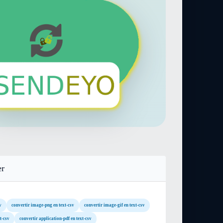
er
v
convertir image-png en text-csv
convertir image-gif en text-csv
t-csv
convertir application-pdf en text-csv