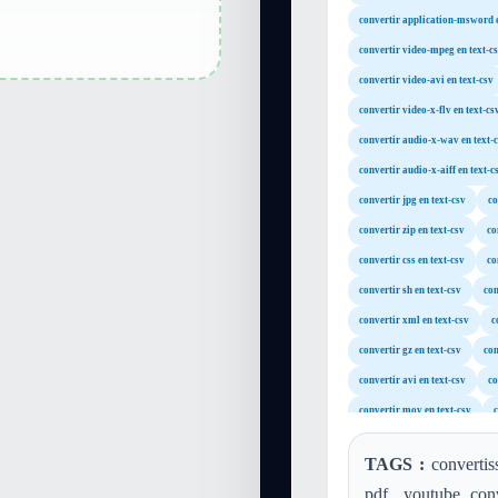
convertir application-msword e
convertir video-mpeg en text-c
convertir video-avi en text-csv
convertir video-x-flv en text-cs
convertir audio-x-wav en text-
convertir audio-x-aiff en text-c
convertir jpg en text-csv
co
convertir zip en text-csv
co
convertir css en text-csv
co
convertir sh en text-csv
con
convertir xml en text-csv
c
convertir gz en text-csv
con
convertir avi en text-csv
co
convertir mov en text-csv
convertir wav en text-csv
c
TAGS :
convertis
convertir wma en text-csv
pdf, youtube conv