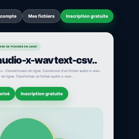
 compte
Mes fichiers
Inscription gratuite
GE DE FICHIERS EN LIGNE
audio-x-wav text-csv..
v.. Convertisseur en ligne. Conversion d'un fichier audio-x-wav..
r en ligne. Transformer un fichier audio-x-wav..
privé
Inscription gratuite