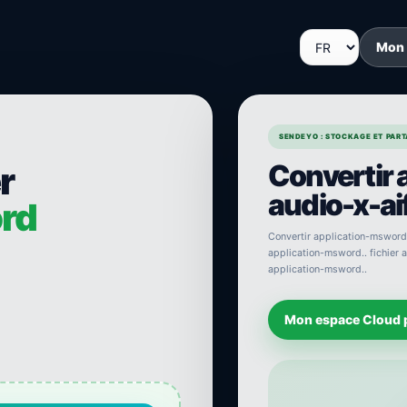
Mon
SENDEYO : STOCKAGE ET PARTA
Convertir
r
audio-x-aif
rd
Convertir application-msword a
application-msword.. fichier a
application-msword..
Mon espace Cloud 