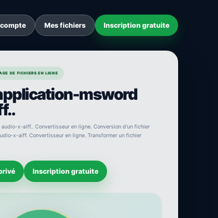
 compte
Mes fichiers
Inscription gratuite
GE DE FICHIERS EN LIGNE
 application-msword
f..
udio-x-aiff.. Convertisseur en ligne. Conversion d'un fichier
udio-x-aiff. Convertisseur en ligne. Transformer un fichier
privé
Inscription gratuite