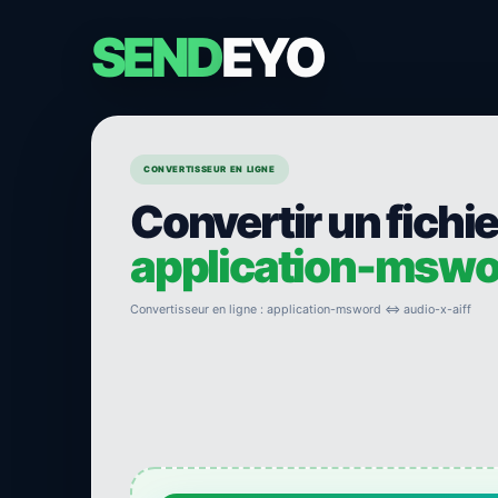
SEND
EYO
CONVERTISSEUR EN LIGNE
Convertir un fichie
application-mswo
Convertisseur en ligne : application-msword ⇔ audio-x-aiff