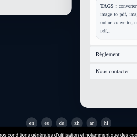
TAGS :
converter
convertir mp3 en audio-x-aiff
image to pdf, imag
convertir mid en audio-x-aiff
online converter, m
convertir aiff en audio-x-aiff
pdf,...
convertir webp en audio-x-aiff
Règlement
Nous contacter
en
es
de
zh
ar
hi
© 2026 SENDEYO - All rights reserved
nos conditions générales d’utilisation et notamment que des cooki