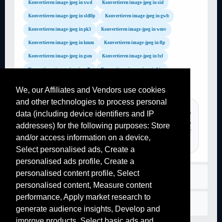
Konvertieren image-jpeg in xwd
Konvertieren image-jpeg in sid
Konvertieren image-jpeg in sldlfp
Konvertieren image-jpeg in gwb
Konvertieren image-jpeg in pk3
Konvertieren image-jpeg in wmv
Konvertieren image-jpeg in kmm
Konvertieren image-jpeg in flp
Konvertieren image-jpeg in gsm
Konvertieren image-jpeg in lxf
Konvertieren image-jpeg in pdb
Konvertieren image-jpeg in big
Konvertieren image-jpeg in l2r
Konvertieren image-jpeg in sway
We, our Affiliates and Vendors use cookies
and other technologies to process personal
TAGS :
video to mp3, gif to pdf, convertir un fichier en pdf,
data (including device identifiers and IP
convertir mp4 en mp3, video converter, file converter, converter pdf,
addresses) for the following purposes: Store
convertir mp4 en mp3, convertir image en pdf, png to jpg, convertir
and/or access information on a device,
youtube mp3,...
Select personalised ads, Create a
personalised ads profile, Create a
personalised content profile, Select
Regeln
personalised content, Measure content
performance, Apply market research to
Kontaktiere uns
generate audience insights, Develop and
improve products, Select basic ads and