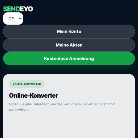
SEND
EYO
Mein Konto
Meine Akten
Kostenlose Anmeldung
ONLINE-KONVERTER
Online-Konverter
Laden Sie eine Datei hoch, um das verfügbare Konvertierungsformat
auszuwählen.