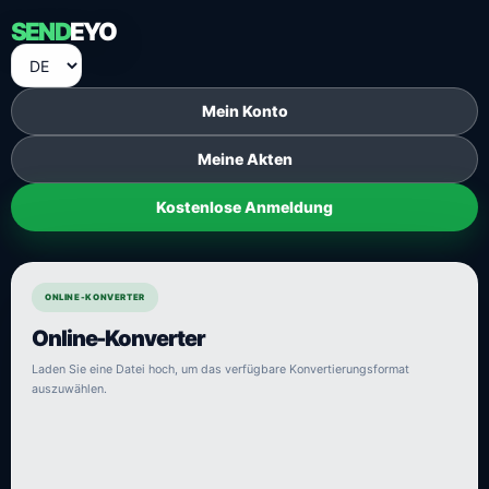
SEND
EYO
Mein Konto
Meine Akten
Kostenlose Anmeldung
ONLINE-KONVERTER
Online-Konverter
Laden Sie eine Datei hoch, um das verfügbare Konvertierungsformat
auszuwählen.