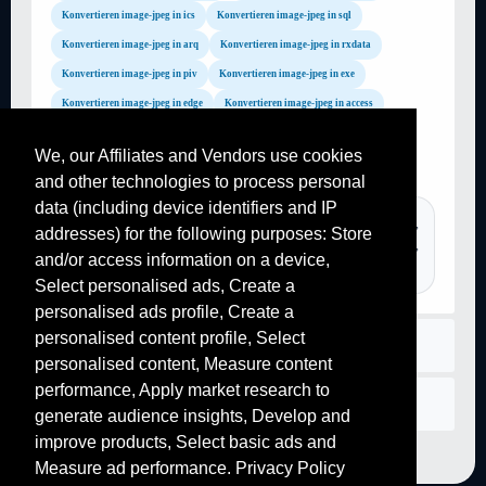
Konvertieren image-jpeg in ics
Konvertieren image-jpeg in sql
Konvertieren image-jpeg in arq
Konvertieren image-jpeg in rxdata
Konvertieren image-jpeg in piv
Konvertieren image-jpeg in exe
Konvertieren image-jpeg in edge
Konvertieren image-jpeg in access
Konvertieren image-jpeg in sharepoint
Konvertieren image-jpeg in ott
We, our Affiliates and Vendors use cookies
Konvertieren image-jpeg in WhatsApp
Konvertieren image-jpeg in jpe
and other technologies to process personal
data (including device identifiers and IP
TAGS :
youtube mp3, mp4 converter, png to jpg, pdf to word,
addresses) for the following purposes: Store
converter pdf, convertir youtube mp3, gif to pdf, mp3 converter,
and/or access information on a device,
youtube converter, online converter, image to pdf,...
Select personalised ads, Create a
personalised ads profile, Create a
personalised content profile, Select
Regeln
personalised content, Measure content
performance, Apply market research to
Kontaktiere uns
generate audience insights, Develop and
improve products, Select basic ads and
Measure ad performance. Privacy Policy