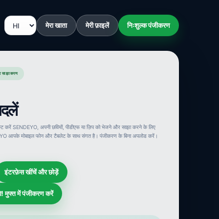
मेरा खाता
मेरी फ़ाइलें
निःशुल्क पंजीकरण
र साझाकरण
दलें
ोस्ट करें SENDEYO, अपनी छवियों, पीडीएफ या ज़िप को भेजने और साझा करने के लिए
YO आपके मोबाइल फोन और टैबलेट के साथ संगत है। पंजीकरण के बिना अपलोड करें।
इंटरफ़ेस खींचें और छोड़ें
मुफ्त में पंजीकरण करें