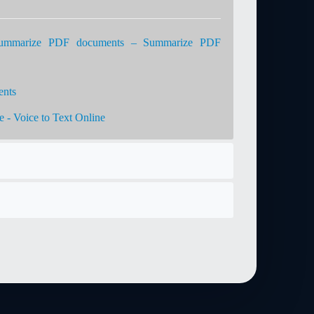
summarize PDF documents – Summarize PDF
ents
e - Voice to Text Online