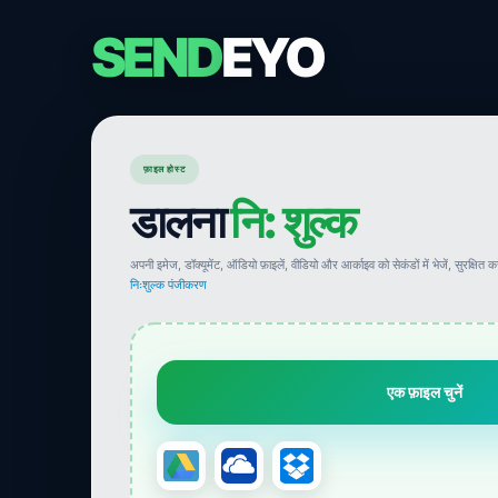
SEND
EYO
फ़ाइल होस्ट
डालना
नि: शुल्क
अपनी इमेज, डॉक्यूमेंट, ऑडियो फ़ाइलें, वीडियो और आर्काइव को सेकंडों में भेजें, सुरक्षित 
निःशुल्क पंजीकरण
एक फ़ाइल चुनें