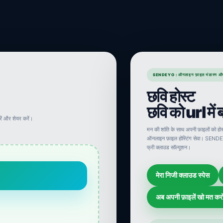
SENDEYO : ऑनलाइन फ़ाइल भंडारण औ
छवि होस्ट
छवि को url में ब
करें और शेयर करें।
मन की शांति के साथ अपनी फ़ाइलों को ह
ऑनलाइन फ़ाइल होस्टिंग सेवा। SENDE
फ्री क्लाउड सॉल्यूशन।
मेरा निजी क्लाउड स्पेस
अब अपनी फ़ाइलें खो मत करो! 