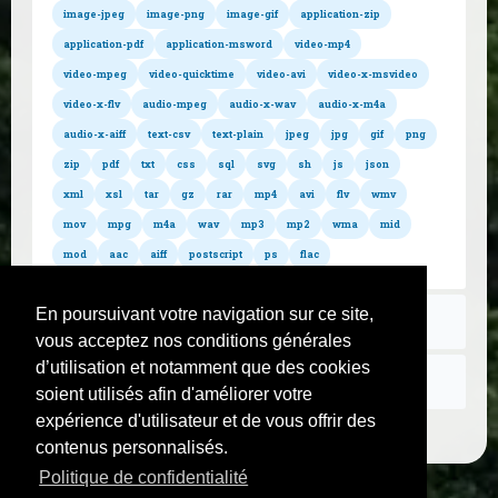
Convertir file en wma
Convertir file en mid
Convertir file en mod
image-jpeg
image-png
image-gif
application-zip
Convertir file en aac
Convertir file en aiff
application-pdf
application-msword
video-mp4
Convertir file en postscript
Convertir file en ps
video-mpeg
video-quicktime
video-avi
video-x-msvideo
Convertir file en flac
video-x-flv
audio-mpeg
audio-x-wav
audio-x-m4a
audio-x-aiff
text-csv
text-plain
jpeg
jpg
gif
png
zip
pdf
txt
css
sql
svg
sh
js
json
xml
xsl
tar
gz
rar
mp4
avi
flv
wmv
mov
mpg
m4a
wav
mp3
mp2
wma
mid
mod
aac
aiff
postscript
ps
flac
En poursuivant votre navigation sur ce site,
Règlement
vous acceptez nos conditions générales
d’utilisation et notamment que des cookies
Nous contacter
soient utilisés afin d'améliorer votre
expérience d'utilisateur et de vous offrir des
contenus personnalisés.
Politique de confidentialité