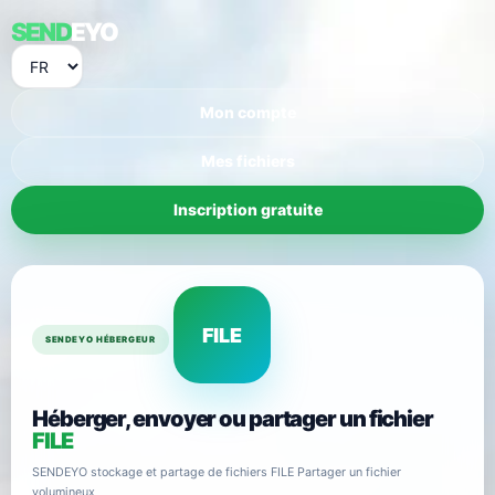
SEND
EYO
Mon compte
Mes fichiers
Inscription gratuite
FILE
SENDEYO HÉBERGEUR
Héberger, envoyer ou partager un fichier
FILE
SENDEYO stockage et partage de fichiers FILE Partager un fichier
volumineux