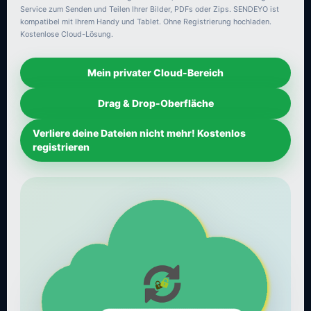
Service zum Senden und Teilen Ihrer Bilder, PDFs oder Zips. SENDEYO ist
kompatibel mit Ihrem Handy und Tablet. Ohne Registrierung hochladen.
Kostenlose Cloud-Lösung.
Mein privater Cloud-Bereich
Drag & Drop-Oberfläche
Verliere deine Dateien nicht mehr! Kostenlos
registrieren