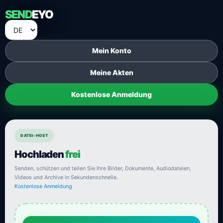
SEND
EYO
Mein Konto
Meine Akten
Kostenlose Anmeldung
DATEI-HOST
Hochladen
frei
Senden, schützen und teilen Sie Ihre Bilder, Dokumente, Audiodateien,
Videos und Archive in Sekundenschnelle.
Kostenlose Anmeldung